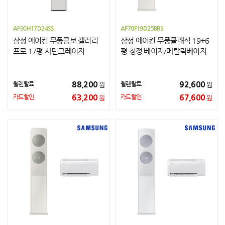
AF90H17D24SS
AF70F19D25BRS
삼성 에어컨 무풍콤보 갤러리
삼성 에어컨 무풍클래식 19+6
프로 17평 사틴그레이지
평 청정 베이지/메탈릭베이지
88,200
92,600
월렌탈료
월렌탈료
원
원
63,200
67,600
카드할인
카드할인
원
원