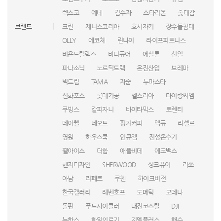
렉스코
예네
김수자
스타리온
숯대감
브랜드
크린
제니스코리아
호시자키
장수돌침대
OLLY
에코체
린나이
라이프피트니스
비욘드릴렉스
바디큐어
에셜론
신일
파나소닉
노르딕트랙
은진산업
브레마
빅드림
TAMA
자숨
누마스타
신화포스
롯데기공
헬스리아
다이랑씨엠
쿠빙스
칼피자니
바이타믹스
토렌티
데이웰
네오트
핑거커피
액큐
라셀르
영원
하우스쿡
인큐엠
진성온수기
웰아이스
더함
애플비데
에코백스
헨지디자인
SHERWOOD
싱크퓨어
리쏘
아남
리페르
쿠첸
하이크비전
한국갤러리
레벤호프
도메틱
모데나
돌핀
푸드사이클러
대진코스탈
DJI
누하스
한일의료기
지엘플러스
핸슨