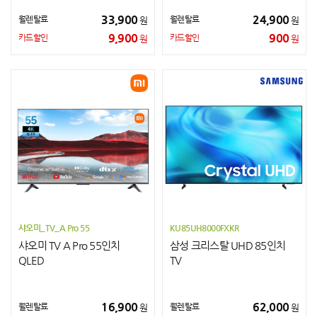
33,900
24,900
월렌탈료
월렌탈료
원
원
9,900
900
카드할인
카드할인
원
원
샤오미_TV_A Pro 55
KU85UH8000FXKR
샤오미 TV A Pro 55인치
삼성 크리스탈 UHD 85인치
QLED
TV
16,900
62,000
월렌탈료
월렌탈료
원
원