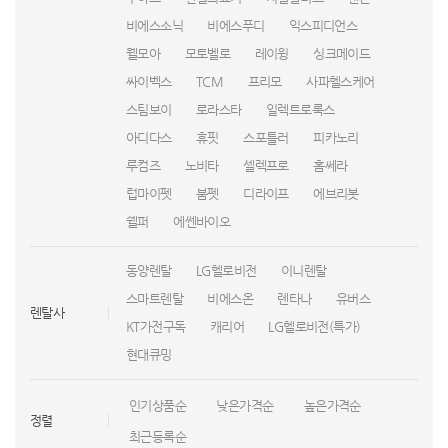
비에스소닉
비에스푸디
익스피디언스
웰모아
모토벨로
레이윙
싱크메이드
싸이벡스
TCM
프리모
사파헬스케어
스팀보이
로라스타
일렉트로룩스
아디다스
휴핏
스포틀러
피카노리
루컴즈
노비타
셀렉프로
홈쎄라
럽마이펫
붐펫
디라이프
에브리봇
쉘퍼
에쎈바이오
동양렌탈
LG헬로비전
이니렌탈
스마트렌탈
비에스온
렌타나
유버스
렌탈사
KT가전구독
캐리어
LG헬로비전(특가)
현대큐밍
인기상품순
낮은가격순
높은가격순
정렬
최근등록순