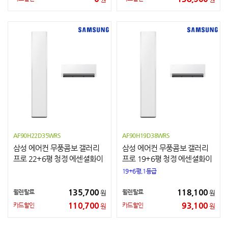
AF90H22D35WRS
AF90H19D38WRS
삼성 에어컨 무풍콤보 갤러리
삼성 에어컨 무풍콤보 갤러리
프로 22+6평 청정 에센셜화이
프로 19+6평 청정 에센셜화이
트
트
19+6평,1등급
135,700
118,100
월렌탈료
월렌탈료
원
원
110,700
93,100
카드할인
카드할인
원
원