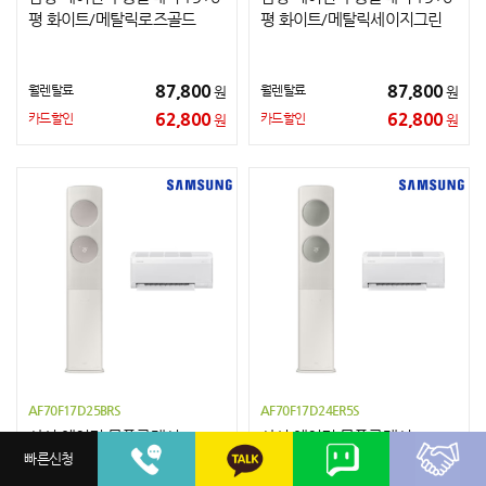
평 화이트/메탈릭로즈골드
평 화이트/메탈릭세이지그린
87,800
87,800
월렌탈료
월렌탈료
원
원
62,800
62,800
카드할인
카드할인
원
원
AF70F17D25BRS
AF70F17D24ER5S
삼성 에어컨 무풍클래식 17+6
삼성 에어컨 무풍클래식 17+6
빠른신청
평 청정 베이지/메탈릭베이지
평 베이지/메탈릭세이지그린