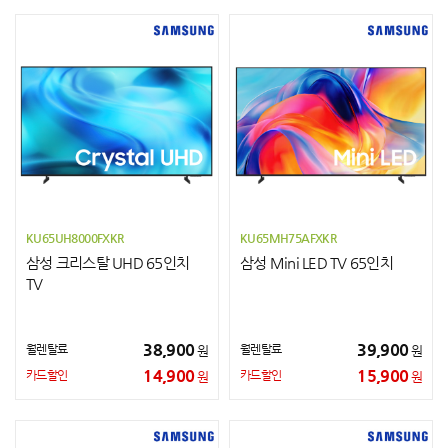
KU65UH8000FXKR
KU65MH75AFXKR
삼성 크리스탈 UHD 65인치
삼성 Mini LED TV 65인치
TV
38,900
39,900
월렌탈료
월렌탈료
원
원
14,900
15,900
카드할인
카드할인
원
원