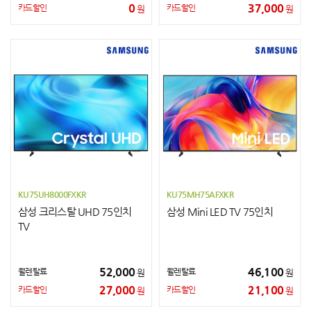
0
37,000
카드할인
카드할인
원
원
KU75UH8000FXKR
KU75MH75AFXKR
삼성 크리스탈 UHD 75인치
삼성 Mini LED TV 75인치
TV
52,000
46,100
월렌탈료
월렌탈료
원
원
27,000
21,100
카드할인
카드할인
원
원