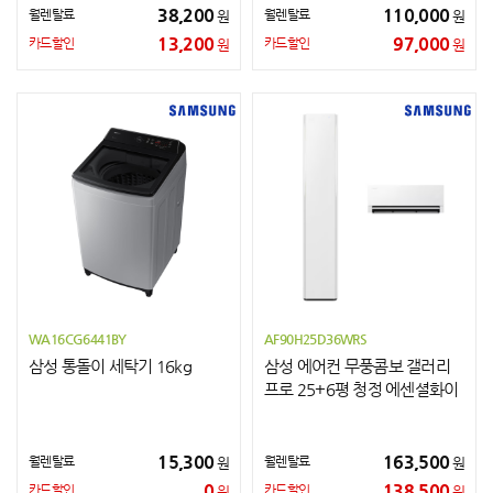
38,200
110,000
월렌탈료
월렌탈료
원
원
13,200
97,000
카드할인
카드할인
원
원
WA16CG6441BY
AF90H25D36WRS
삼성 통돌이 세탁기 16kg
삼성 에어컨 무풍콤보 갤러리
프로 25+6평 청정 에센셜화이
트
15,300
163,500
월렌탈료
월렌탈료
원
원
0
138,500
카드할인
카드할인
원
원