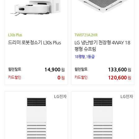
L30s Plus
TW0721A2HR
드리미 로봇청소기 L30s Plus
LG 냉난방기 천장형 4WAY 18
평형 슈프림
18평형,1등급
14,900
133,600
월렌탈료
월렌탈료
원
원
0
120,600
카드할인
카드할인
원
원