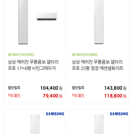
AF90H17D24SRS
AF90H25D36WS
삼성 에어컨 무풍콤보 갤러리
삼성 에어컨 무풍콤보 갤러리
프로 17+6평 사틴그레이지
프로 25평 청정 에센셜화이트
104,400
143,800
월렌탈료
월렌탈료
원
원
79,400
118,800
카드할인
카드할인
원
원