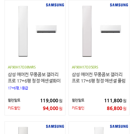
AF90H17D38WRS
AF90H17D35ERS
삼성 에어컨 무풍콤보 갤러리
삼성 에어컨 무풍콤보 갤러리
프로 17+6평 청정 에센셜화이
프로 17+6평 청정 에센셜 플럼
트
17+6평,1등급
119,000
111,800
월렌탈료
월렌탈료
원
원
94,000
86,800
카드할인
카드할인
원
원