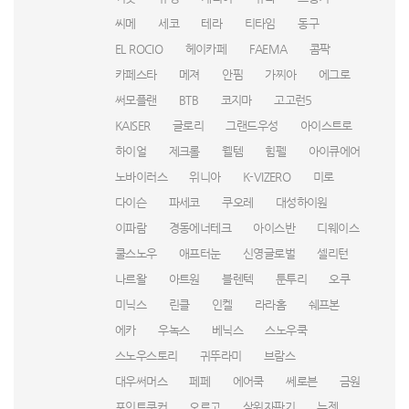
씨메
세코
테라
티타임
동구
EL ROCIO
헤이카페
FAEMA
콤팍
카페스타
메져
안핌
가찌아
에그로
써모플랜
BTB
코지마
고고런5
KAISER
글로리
그랜드우성
아이스트로
하이얼
제크롤
웰템
힘펠
아이큐에어
노바이러스
위니아
K-VIZERO
미로
다이슨
파세코
쿠오레
대성하이원
이파람
경동에너테크
아이스반
디웨이스
쿨스노우
애프터눈
신영글로벌
셀리턴
나르왈
아트원
블렌텍
툰투리
오쿠
미닉스
린클
인켈
라라홈
쉐프본
에카
우녹스
베닉스
스노우쿡
스노우스토리
귀뚜라미
브람스
대우써머스
페페
에어쿡
쎄로븐
금원
포인트쿠커
오르고
삼원자판기
뉴젠