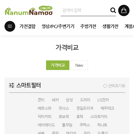
가전결합
영상/PC/주변기기
주방가전
생활가전
계절
가격비교
가격비교
New
스마트필터
선택초기화
콘티
쉐러
삼성
드리미
LG전자
베르스파
위닉스
정일프리져
예주테크
닥터커피
로보락
휴렉
스마트카라
에어메이드
풀무원
주멕스
하나토
써봇
큐밍
캐리어
유라
드롱기