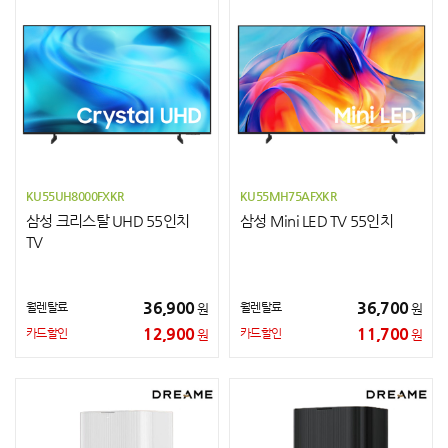
KU55UH8000FXKR
KU55MH75AFXKR
삼성 크리스탈 UHD 55인치
삼성 Mini LED TV 55인치
TV
36,900
36,700
월렌탈료
월렌탈료
원
원
12,900
11,700
카드할인
카드할인
원
원