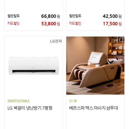
66,800
42,500
월렌탈료
월렌탈료
원
원
53,800
17,500
카드할인
카드할인
원
원
SW07GJ1WAS
S11#
LG 벽걸이 냉난방기 7평형
베르스파 맥스 마사지 샴푸대