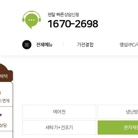
렌탈 빠른상담신청
1670-2698
전체메뉴
가전결합
영상/PC
혜택
비 면제
에어컨
냉난방
상담
세탁기+건조기
전기자