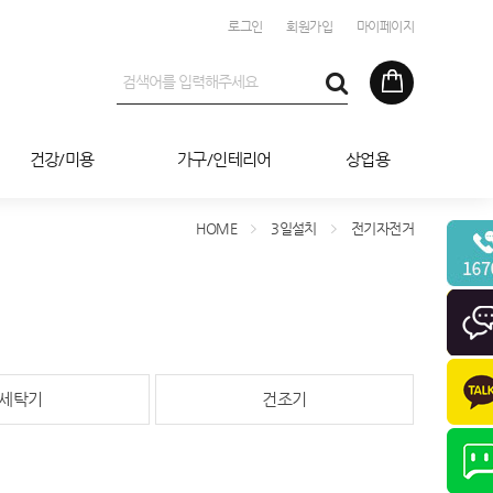
로그인
회원가입
마이페이지
건강/미용
가구/인테리어
상업용
HOME
3일설치
전기자전거
세탁기
건조기