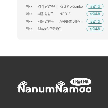
이**
경기 남양주시
RS 3 Pro Combo
상담요청
이**
서울 강남구
NC-313
상담요청
이**
서울 양천구
AARB-0101FAWSDT
상담요청
원**
Mavic3 프로(RC)
상담요청
김**
Mini4프로콤보P(RC 2)
상담요청
문**
경기 수원시
M7
상담요청
한**
서울 관악구
S20_16A
상담요청
박**
부산 북구
GA1_GM322
상담요청
관**
DF18CG3100TR_SMT
상담요청
이**
독산로356ㆍ1
65QNED70AEA
상담요청
최**
경기 남양주시
SP-600_SMT
상담요청
김**
광주 서구
LS43DM703UK-ST_INI
상담요청
정**
울산 중구
F12VVA_SMT
상담요청
정**
경기 평택시
NK-53_DYA
상담요청