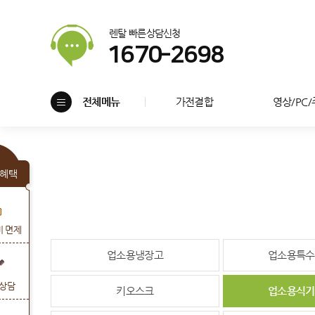
렌탈 빠른상담신청
1670-2698
전체메뉴
가전결합
영상/PC
혜택
비 면제
업소용냉장고
업소용특수
상담
키오스크
업소용식기