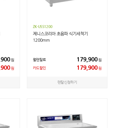
ZK-USS1200
기
제니스코리아 초음파 식기세척기
1200mm
,900
179,900
월렌탈료
원
원
,900
179,900
카드할인
원
원
렌탈신청하기