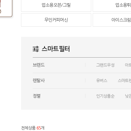
업소용오븐/그릴
업소용튀
품
무인커피머신
아이스크림
스마트필터
브랜드
그랜드우성
아
렌탈사
유버스
스마트
정렬
인기상품순
낮
전체상품
65
개