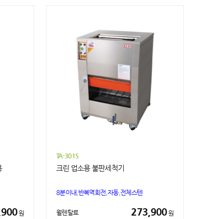
TA-301S
용
크린 업소용 불판세척기
8분이내,반복역회전,자동,전체스텐
,900
273,900
월렌탈료
원
원