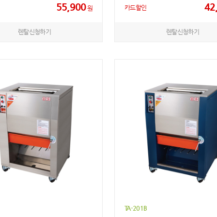
55,900
42
카드할인
원
렌탈신청하기
렌탈신청하기
TA-201B