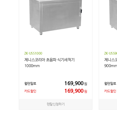
ZK-USS1000
ZK-USS9
제니스코리아 초음파 식기세척기
제니스코
1000mm
900m
169,900
월렌탈료
월렌탈료
원
169,900
카드할인
카드할인
원
렌탈신청하기