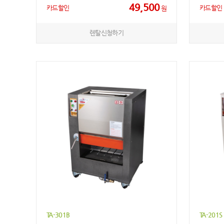
49,500
카드할인
카드할인
원
렌탈신청하기
TA-301B
TA-201S