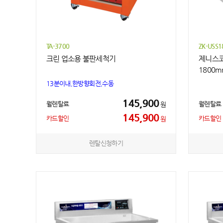
TA-3700
ZK-USS1
크린 업소용 불판세척기
제니스코
1800
13분이내,한방향회전,수동
145,900
월렌탈료
월렌탈료
원
145,900
카드할인
카드할인
원
렌탈신청하기