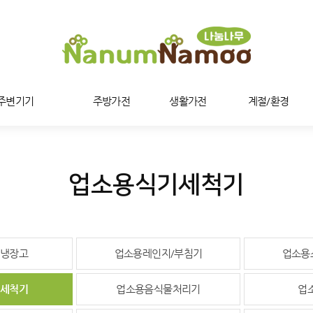
/주변기기
주방가전
생활가전
계절/환경
업소용식기세척기
냉장고
업소용레인지/부침기
업소용
세척기
업소용음식물처리기
업