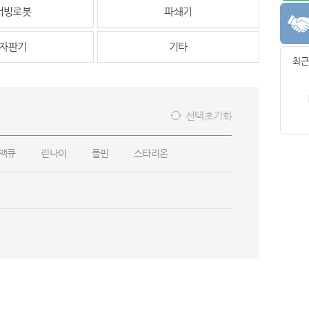
서빙로봇
파쇄기
자판기
기타
최근
선택초기화
액큐
린나이
돌핀
스타리온