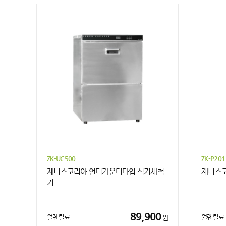
ZK-UC500
ZK-P201
제니스코리아 언더카운터타입 식기세척
제니스코
기
89,900
월렌탈료
월렌탈료
원