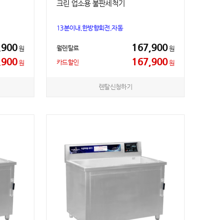
크린 업소용 불판세척기
13분이내,한방향회전,자동
,900
167,900
월렌탈료
원
원
,900
167,900
카드할인
원
원
렌탈신청하기