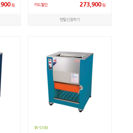
,900
273,900
카드할인
원
원
렌탈신청하기
TA-5700