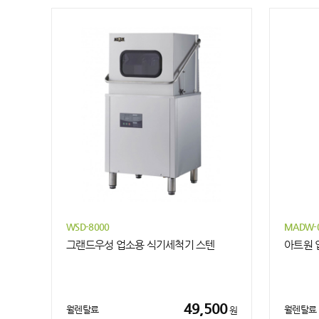
WSD-8000
MADW-
그랜드우성 업소용 식기세척기 스텐
아트원 
49,500
월렌탈료
월렌탈료
원