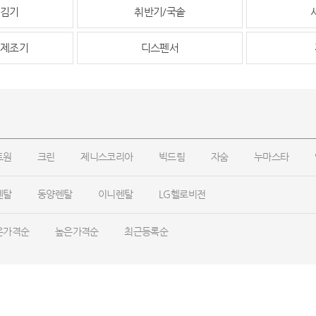
김기
취반기/국솥
제조기
디스펜서
트원
크린
제니스코리아
빅드림
자숨
누마스타
렌탈
동양렌탈
이니렌탈
LG헬로비전
은가격순
높은가격순
최근등록순