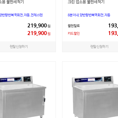
소용 불판세척기
크린 업소용 불판세척기
,양반향반복역회전,자동,전체스텐
8분이내,양반향반복역회전,자동
219,900
193
월렌탈료
원
219,900
193
카드할인
원
렌탈신청하기
렌탈신청하기