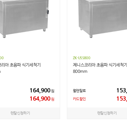
00
ZK-USS800
리아 초음파 식기세척기
제니스코리아 초음파 식기세척
m
800mm
164,900
153
월렌탈료
원
164,900
153
카드할인
원
렌탈신청하기
렌탈신청하기