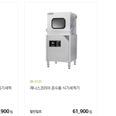
ZK-S101
식기세척
제니스코리아 온수용 식기세척기
,900
61,900
월렌탈료
원
원