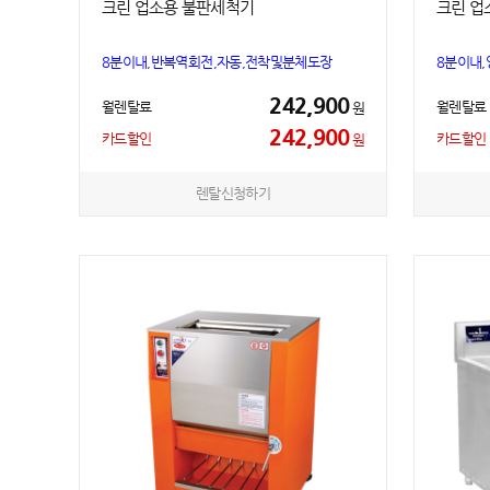
크린 업소용 불판세척기
크린 업
8분이내,반복역회전,자동,전착및분체도장
8분이내
242,900
월렌탈료
월렌탈료
원
242,900
카드할인
카드할인
원
렌탈신청하기