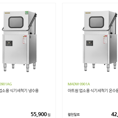
0901AG
MADW-0901A
업소용 식기세척기 냉수용
아트원 업소용 식기세척기 온수
55,900
42
월렌탈료
원