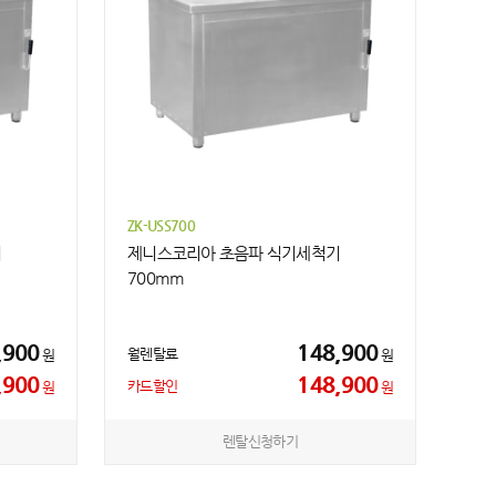
ZK-USS700
기
제니스코리아 초음파 식기세척기
700mm
,900
148,900
월렌탈료
원
원
,900
148,900
카드할인
원
원
렌탈신청하기