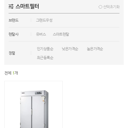
스마트필터
선택초기화
브랜드
그랜드우성
렌탈사
유버스
스마트렌탈
인기상품순
낮은가격순
높은가격순
정렬
최근등록순
전체
1
개