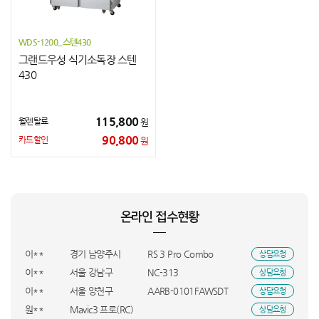
WDS-1200_스텐430
그랜드우성 식기소독장 스텐
430
115,800
월렌탈료
원
90,800
카드할인
원
최**
충남 서산시
PC/i5/1660
상담요청
박**
인천 연수구
PCS-500D
상담요청
정**
전남 목포시
PC/5600X/3060
상담요청
온라인 접수현황
박**
경북 상주시
DXJE193-LMK
상담요청
이**
WFP-2200
상담요청
이**
경기 남양주시
RS 3 Pro Combo
상담요청
이**
서울 강남구
NC-313
상담요청
이**
서울 양천구
AARB-0101FAWSDT
상담요청
원**
Mavic3 프로(RC)
상담요청