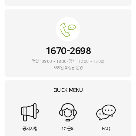
김**
Mini4프로콤보P(RC 2)
상담요청
문**
경기 수원시
M7
상담요청
한**
서울 관악구
S20_16A
상담요청
박**
부산 북구
GA1_GM322
상담요청
관**
DF18CG3100TR_SMT
상담요청
이**
독산로356ㆍ1
65QNED70AEA
상담요청
1670-2698
최**
경기 남양주시
SP-600_SMT
상담요청
김**
광주 서구
LS43DM703UK-ST_INI
상담요청
평일 : 09:00 ~ 18:00 (점심 : 12:00 ~ 13:00)
정**
울산 중구
F12VVA_SMT
상담요청
365일 톡상담 운영
정**
경기 평택시
NK-53_DYA
상담요청
신**
전남 순천시
AR11D9150HZS
상담요청
QUICK MENU
오**
AS193DWFA
상담요청
이**
CPV-Q2906KXT
상담요청
관**
PWA-M3100WM
상담요청
송**
강원특별자치도 강릉시
FQ18ET1BA1
상담요청
최**
서울 강남구
NT960XGK-KC51G
상담요청
공지사항
1:1문의
FAQ
이**
홈쎄라_기본팩
접수완료