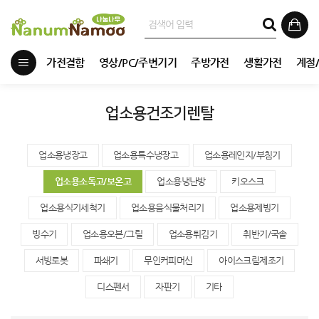
가전결합
영상/PC/주변기기
주방가전
생활가전
계절
업소용건조기렌탈
업소용냉장고
업소용특수냉장고
업소용레인지/부침기
업소용소독고/보온고
업소용냉난방
키오스크
업소용식기세척기
업소용음식물처리기
업소용제빙기
빙수기
업소용오븐/그릴
업소용튀김기
취반기/국솥
서빙로봇
파쇄기
무인커피머신
아이스크림제조기
디스펜서
자판기
기타