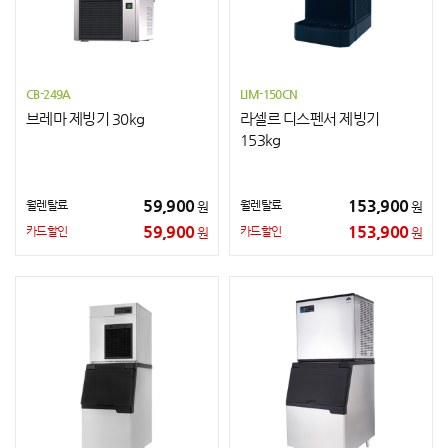
CB-249A
LIM-150CN
브레마 제빙기 30kg
라셀르 디스펜서 제빙기
153kg
59,900
153,900
월렌탈료
월렌탈료
원
원
59,900
153,900
카드할인
카드할인
원
원