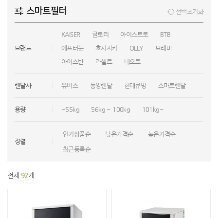
스마트필터
선택초기화
KAISER
글로리
아이스트로
BTB
브랜드
애프터눈
호시자키
OLLY
브레마
아이스반
라셀르
네오트
렌탈사
유버스
동양렌탈
현대큐밍
스마트렌탈
용량
~55kg
56kg ~ 100kg
101kg~
인기상품순
낮은가격순
높은가격순
정렬
최근등록순
전체
92
개