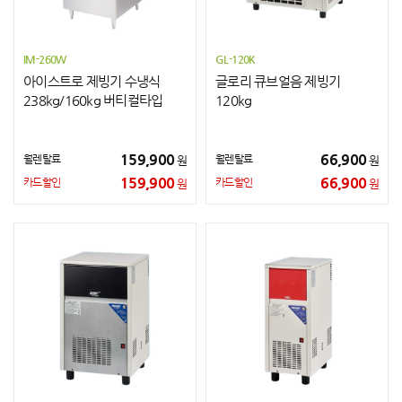
IM-260W
GL-120K
아이스트로 제빙기 수냉식
글로리 큐브얼음 제빙기
238kg/160kg 버티컬타입
120kg
159,900
66,900
월렌탈료
월렌탈료
원
원
159,900
66,900
카드할인
카드할인
원
원