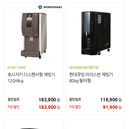
DCM-120KE
HFK080DB0D필터형
호시자키 디스펜서형 제빙기
현대큐밍 아이스반 제빙기
120/4kg
80kg 필터형
183,900
116,900
월렌탈료
월렌탈료
원
원
183,900
91,900
카드할인
카드할인
원
원