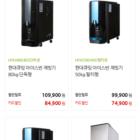
HFK080DB0D단독형
HFK050DN0D필터형
현대큐밍 아이스반 제빙기
현대큐밍 아이스반 제빙기
80kg 단독형
50kg 필터형
109,900
99,900
월렌탈료
월렌탈료
원
원
84,900
74,900
카드할인
카드할인
원
원