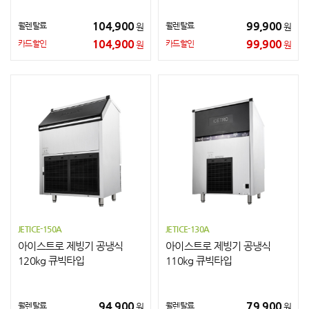
104,900
99,900
월렌탈료
월렌탈료
원
원
104,900
99,900
카드할인
카드할인
원
원
JETICE-150A
JETICE-130A
아이스트로 제빙기 공냉식
아이스트로 제빙기 공냉식
120kg 큐빅타입
110kg 큐빅타입
94,900
79,900
월렌탈료
월렌탈료
원
원