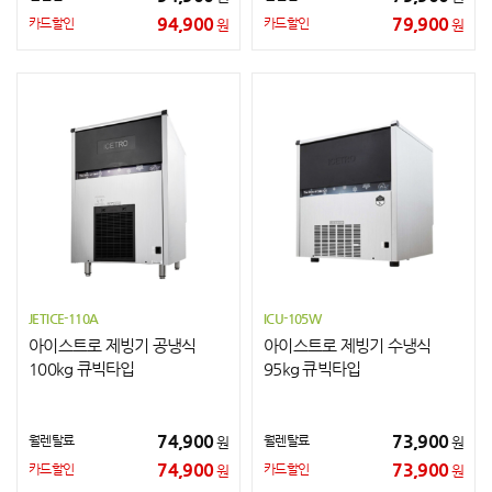
94,900
79,900
카드할인
카드할인
원
원
JETICE-110A
ICU-105W
아이스트로 제빙기 공냉식
아이스트로 제빙기 수냉식
100kg 큐빅타입
95kg 큐빅타입
74,900
73,900
월렌탈료
월렌탈료
원
원
74,900
73,900
카드할인
카드할인
원
원