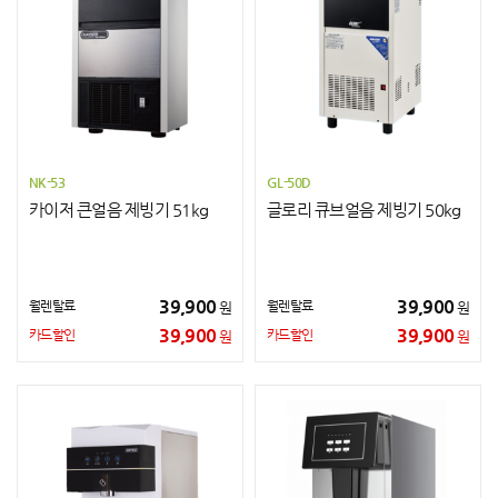
NK-53
GL-50D
카이저 큰얼음 제빙기 51kg
글로리 큐브얼음 제빙기 50kg
39,900
39,900
월렌탈료
월렌탈료
원
원
39,900
39,900
카드할인
카드할인
원
원