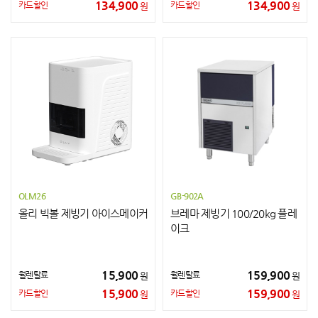
134,900
134,900
카드할인
카드할인
원
원
OLM26
GB-902A
올리 빅볼 제빙기 아이스메이커
브레마 제빙기 100/20kg 플레
이크
15,900
159,900
월렌탈료
월렌탈료
원
원
15,900
159,900
카드할인
카드할인
원
원