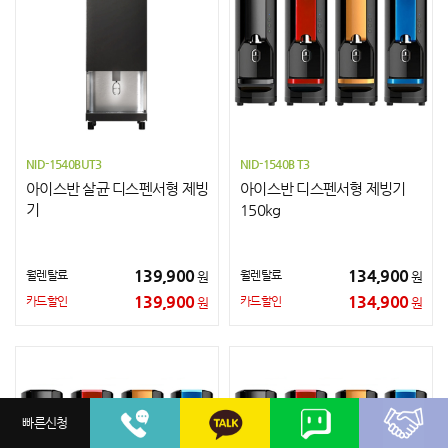
NID-1540BUT3
NID-1540B T3
아이스반 살균 디스펜서형 제빙
아이스반 디스펜서형 제빙기
기
150kg
139,900
134,900
월렌탈료
월렌탈료
원
원
139,900
134,900
카드할인
카드할인
원
원
빠른신청