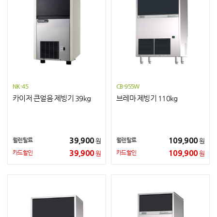
NK-45
CB-955W
카이저 큰얼음 제빙기 39kg
브레마 제빙기 110kg
39,900
109,900
월렌탈료
월렌탈료
원
원
39,900
109,900
카드할인
카드할인
원
원