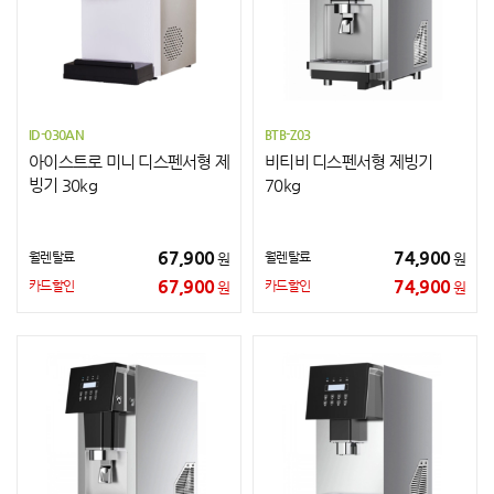
ID-030AN
BTB-Z03
아이스트로 미니 디스펜서형 제
비티비 디스펜서형 제빙기
빙기 30kg
70kg
67,900
74,900
월렌탈료
월렌탈료
원
원
67,900
74,900
카드할인
카드할인
원
원