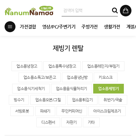
가전결합
영상/PC/주변기기
주방가전
생활가전
계절
제빙기 렌탈
업소용냉장고
업소용특수냉장고
업소용레인지/부침기
업소용소독고/보온고
업소용냉난방
키오스크
업소용식기세척기
업소용음식물처리기
업소용제빙기
빙수기
업소용오븐/그릴
업소용튀김기
취반기/국솥
서빙로봇
파쇄기
무인커피머신
아이스크림제조기
디스펜서
자판기
기타