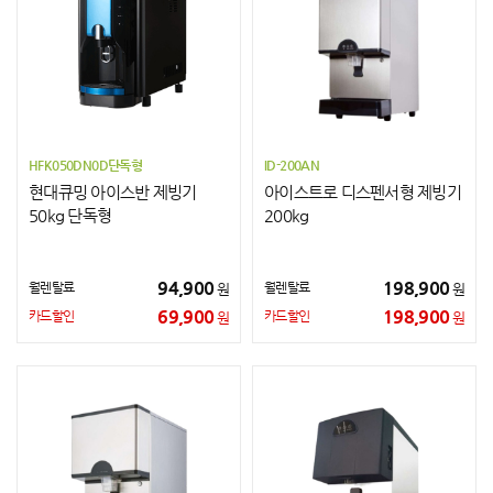
HFK050DN0D단독형
ID-200AN
현대큐밍 아이스반 제빙기
아이스트로 디스펜서형 제빙기
50kg 단독형
200kg
94,900
198,900
월렌탈료
월렌탈료
원
원
69,900
198,900
카드할인
카드할인
원
원