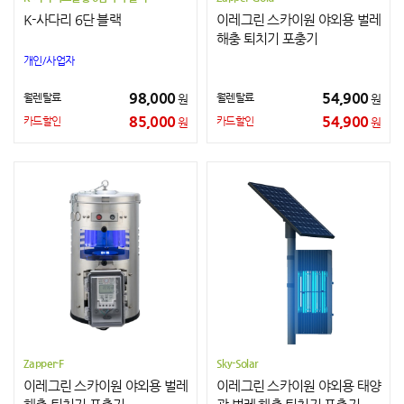
K-사다리 6단 블랙
이레그린 스카이원 야외용 벌레
해충 퇴치기 포충기
개인/사업자
98,000
54,900
월렌탈료
월렌탈료
원
원
85,000
54,900
카드할인
카드할인
원
원
Zapper-F
Sky-Solar
이레그린 스카이원 야외용 벌레
이레그린 스카이원 야외용 태양