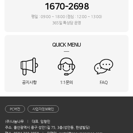
1670-2698
최**
경기 남양주시
SP-600_SMT
상담요청
김**
광주 서구
LS43DM703UK-ST_INI
상담요청
평일 : 09:00 ~ 18:00 (점심 : 12:00 ~ 13:00)
정**
울산 중구
F12VVA_SMT
상담요청
365일 톡상담 운영
정**
경기 평택시
NK-53_DYA
상담요청
신**
전남 순천시
AR11D9150HZS
상담요청
QUICK MENU
오**
AS193DWFA
상담요청
이**
CPV-Q2906KXT
상담요청
관**
PWA-M3100WM
상담요청
송**
강원특별자치도 강릉시
FQ18ET1BA1
상담요청
최**
서울 강남구
NT960XGK-KC51G
상담요청
공지사항
1:1문의
FAQ
이**
홈쎄라_기본팩
접수완료
심**
대전 서구
LH65WMBWBGCXKR+HA-AFN-STAND-BK
접수완료
정**
PJX-9000-22KF
상담요청
홍**
경기 하남시
GMAF_KF
상담요청
PC버전
사업자정보확인
이**
서울 강서구
NT730QFG-KC51S
상담요청
(주)나눔나무
대표. 임형민
주**
경북 경산시
CSWSF_K
상담요청
주소. 울산광역시 중구 성안1길 75, 3층(성안동, 한샘빌딩)
나**
충남 서천군
WTUN50E1SKK
상담요청