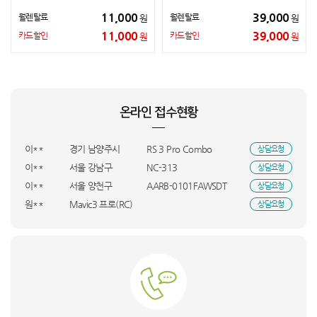
11,000
39,000
월렌탈료
월렌탈료
원
원
11,000
39,000
카드할인
카드할인
원
원
최**
충남 서산시
PC/i5/1660
상담요청
박**
인천 연수구
PCS-500D
상담요청
정**
전남 목포시
PC/5600X/3060
상담요청
온라인 접수현황
박**
경북 상주시
DXJE193-LMK
상담요청
이**
WFP-2200
상담요청
이**
경기 남양주시
RS 3 Pro Combo
상담요청
이**
서울 강남구
NC-313
상담요청
이**
서울 양천구
AARB-0101FAWSDT
상담요청
원**
Mavic3 프로(RC)
상담요청
김**
Mini4프로콤보P(RC 2)
상담요청
문**
경기 수원시
M7
상담요청
한**
서울 관악구
S20_16A
상담요청
박**
부산 북구
GA1_GM322
상담요청
관**
DF18CG3100TR_SMT
상담요청
이**
독산로356ㆍ1
65QNED70AEA
상담요청