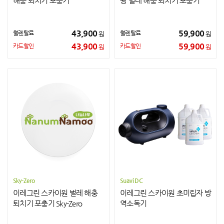
해충 퇴치기 포충기
광 벌레 해충 퇴치기 포충기
Sky-Solar
43,900
59,900
월렌탈료
월렌탈료
원
원
43,900
59,900
카드할인
카드할인
원
원
Sky-Zero
Suavi DC
이레그린 스카이원 벌레 해충
이레그린 스카이원 초미립자 방
퇴치기 포충기 Sky-Zero
역소독기