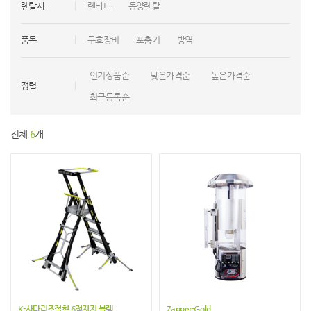
렌탈사
렌타나
동양렌탈
품목
구호장비
포충기
방역
인기상품순
낮은가격순
높은가격순
정렬
최근등록순
전체
6
개
K-사다리조절형 6점지지 블랙
Zapper-Gold