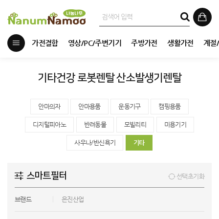
가전결합
영상/PC/주변기기
주방가전
생활가전
계절
기타건강 로봇렌탈 산소발생기렌탈
안마의자
안마용품
운동기구
캠핑용품
디지털피아노
반려동물
모빌리티
미용기기
사우나/반신욕기
기타
스마트필터
선택초기화
브랜드
은진산업