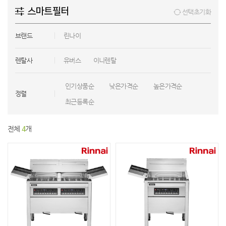
스마트필터
선택초기화
브랜드
린나이
렌탈사
유버스
이니렌탈
인기상품순
낮은가격순
높은가격순
정렬
최근등록순
전체
4
개