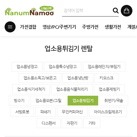
가전결합
영상/PC/주변기기
주방가전
생활가전
계절
업소용튀김기 렌탈
업소용냉장고
업소용특수냉장고
업소용레인지/부침기
업소용소독고/보온고
업소용냉난방
키오스크
업소용식기세척기
업소용음식물처리기
업소용제빙기
빙수기
업소용오븐/그릴
업소용튀김기
취반기/국솥
서빙로봇
파쇄기
무인커피머신
아이스크림제조기
디스펜서
자판기
기타