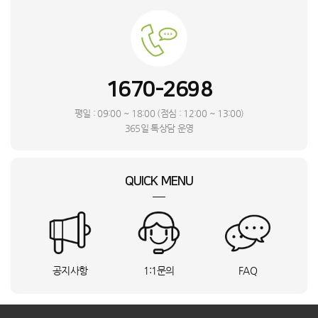
관**
DF18CG3100TR_SMT
상담요청
이**
독산로356ㆍ1
65QNED70AEA
상담요청
최**
경기 남양주시
SP-600_SMT
상담요청
김**
광주 서구
LS43DM703UK-ST_INI
상담요청
1670-2698
정**
울산 중구
F12VVA_SMT
상담요청
정**
경기 평택시
NK-53_DYA
상담요청
평일 : 09:00 ~ 18:00 (점심 : 12:00 ~ 13:00)
신**
전남 순천시
AR11D9150HZS
상담요청
365일 톡상담 운영
오**
AS193DWFA
상담요청
이**
CPV-Q2906KXT
상담요청
QUICK MENU
관**
PWA-M3100WM
상담요청
송**
강원특별자치도 강릉시
FQ18ET1BA1
상담요청
최**
서울 강남구
NT960XGK-KC51G
상담요청
이**
홈쎄라_기본팩
접수완료
심**
대전 서구
LH65WMBWBGCXKR+HA-AFN-STAND-BK
접수완료
공지사항
1:1문의
FAQ
정**
PJX-9000-22KF
상담요청
홍**
경기 하남시
GMAF_KF
상담요청
이**
서울 강서구
NT730QFG-KC51S
상담요청