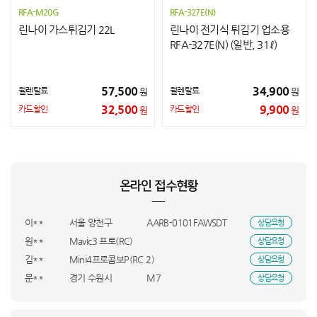
RFA-M20G
RFA-327E(N)
린나이 가스튀김기 22L
린나이 전기식 튀김기 업소용
RFA-327E(N) (일반, 31ℓ)
57,500
34,900
월렌탈료
월렌탈료
원
원
최**
충남 서산시
PC/i5/1660
상담요청
32,500
9,900
카드할인
카드할인
원
원
박**
인천 연수구
PCS-500D
상담요청
정**
전남 목포시
PC/5600X/3060
상담요청
박**
경북 상주시
DXJE193-LMK
상담요청
이**
WFP-2200
상담요청
온라인 접수현황
이**
경기 남양주시
RS 3 Pro Combo
상담요청
이**
서울 강남구
NC-313
상담요청
이**
서울 양천구
AARB-0101FAWSDT
상담요청
원**
Mavic3 프로(RC)
상담요청
김**
Mini4프로콤보P(RC 2)
상담요청
문**
경기 수원시
M7
상담요청
한**
서울 관악구
S20_16A
상담요청
박**
부산 북구
GA1_GM322
상담요청