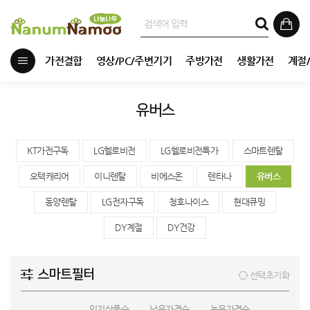
가전결합
영상/PC/주변기기
주방가전
생활가전
계절
유버스
KT가전구독
LG헬로비전
LG헬로비전특가
스마트렌탈
오텍캐리어
이니렌탈
비에스온
렌타나
유버스
동양렌탈
LG전자구독
청호나이스
현대큐밍
DY계절
DY건강
스마트필터
선택초기화
인기상품순
낮은가격순
높은가격순