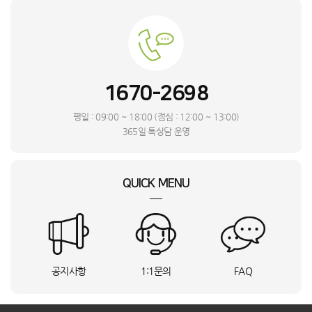
문**
경기 수원시
M7
상담요청
한**
서울 관악구
S20_16A
상담요청
박**
부산 북구
GA1_GM322
상담요청
관**
DF18CG3100TR_SMT
상담요청
이**
독산로356ㆍ1
65QNED70AEA
상담요청
1670-2698
최**
경기 남양주시
SP-600_SMT
상담요청
김**
광주 서구
LS43DM703UK-ST_INI
상담요청
평일 : 09:00 ~ 18:00 (점심 : 12:00 ~ 13:00)
정**
울산 중구
F12VVA_SMT
상담요청
365일 톡상담 운영
정**
경기 평택시
NK-53_DYA
상담요청
신**
전남 순천시
AR11D9150HZS
상담요청
QUICK MENU
오**
AS193DWFA
상담요청
이**
CPV-Q2906KXT
상담요청
관**
PWA-M3100WM
상담요청
송**
강원특별자치도 강릉시
FQ18ET1BA1
상담요청
최**
서울 강남구
NT960XGK-KC51G
상담요청
공지사항
1:1문의
FAQ
이**
홈쎄라_기본팩
접수완료
심**
대전 서구
LH65WMBWBGCXKR+HA-AFN-STAND-BK
접수완료
정**
PJX-9000-22KF
상담요청