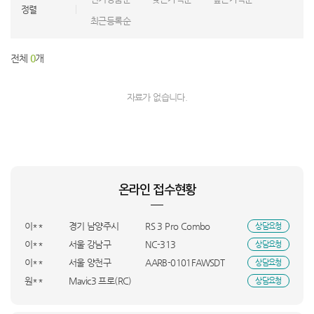
정렬
최근등록순
전체
0
개
자료가 없습니다.
최**
충남 서산시
PC/i5/1660
상담요청
박**
인천 연수구
PCS-500D
상담요청
정**
전남 목포시
PC/5600X/3060
상담요청
온라인 접수현황
박**
경북 상주시
DXJE193-LMK
상담요청
이**
WFP-2200
상담요청
이**
경기 남양주시
RS 3 Pro Combo
상담요청
이**
서울 강남구
NC-313
상담요청
이**
서울 양천구
AARB-0101FAWSDT
상담요청
원**
Mavic3 프로(RC)
상담요청
김**
Mini4프로콤보P(RC 2)
상담요청